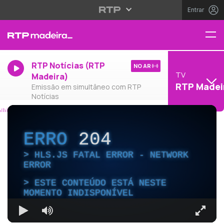
Entrar
RTP Notícias (RTP
NO AR
TV
Madeira)
RTP Madei
Emissão em simultâneo com RTP
Notícias
ERRO
204
HLS.JS FATAL ERROR - NETWORK
ERROR
ESTE CONTEÚDO ESTÁ NESTE
MOMENTO INDISPONÍVEL