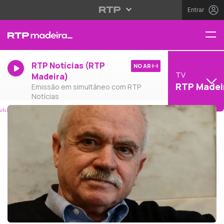
Entrar
RTP Notícias (RTP
NO AR
TV
Madeira)
RTP Madei
Emissão em simultâneo com RTP
Notícias