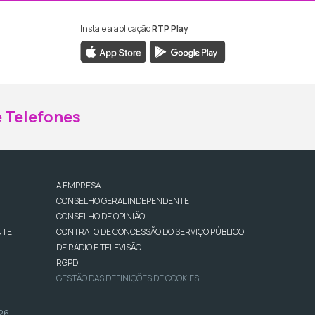
Instale a aplicação
RTP Play
ebook da RTP Madeira
nstagram da RTP Madeira
 Telefones
A EMPRESA
CONSELHO GERAL INDEPENDENTE
CONSELHO DE OPINIÃO
NTE
CONTRATO DE CONCESSÃO DO SERVIÇO PÚBLICO
DE RÁDIO E TELEVISÃO
RGPD
GESTÃO DAS DEFINIÇÕES DE COOKIES
026