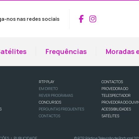
Aceder ao Fac
Aceder ao I
ga-nos nas redes sociais
atélites
Frequências
Moradas e
RTP PLAY
CONTACTOS
EM DIRETO
PROVEDORA DO
REVER PROGRAMAS
TELESPECTADOR
CONCURSOS
PROVEDORA DO OUVI
S
PERGUNTAS FREQUENTES
ACESSIBILIDADES
CONTACTOS
SATÉLITES
IÇÕES
PUBLICIDADE
© RTP, Rádio e Televisão de Portugal 2
|