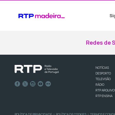
Si
Redes de S
NOTÍCIAS
DESPORTO
TELEVISÃO
RÁDIO
RTP ARQUIVO
RTP ENSINA
POLÍTICA DE PRIVACIDADE
POLÍTICA DE COOKIES
TERMOS E COND
|
|