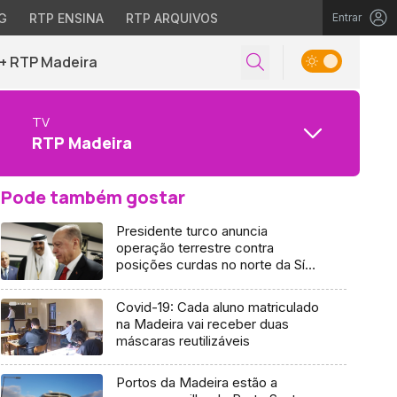
G
RTP ENSINA
RTP ARQUIVOS
Entrar
+ RTP Madeira
TV
RTP Madeira
Pode também gostar
Presidente turco anuncia
operação terrestre contra
posições curdas no norte da Síria
e do Iraque
Covid-19: Cada aluno matriculado
na Madeira vai receber duas
máscaras reutilizáveis
Portos da Madeira estão a