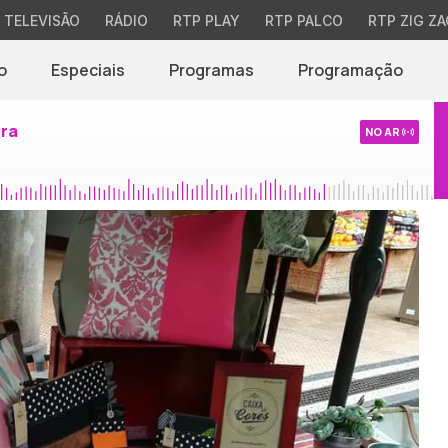
TELEVISÃO
RÁDIO
RTP PLAY
RTP PALCO
RTP ZIG ZA
o
Especiais
Programas
Programação
ira
NO AR