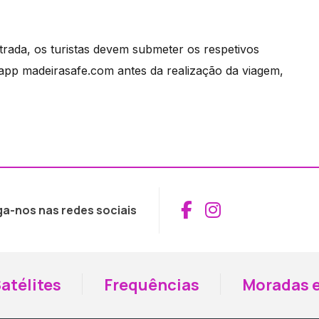
trada, os turistas devem submeter os respetivos
app madeirasafe.com antes da realização da viagem,
Aceder ao Fac
Aceder ao I
ga-nos nas redes sociais
atélites
Frequências
Moradas e