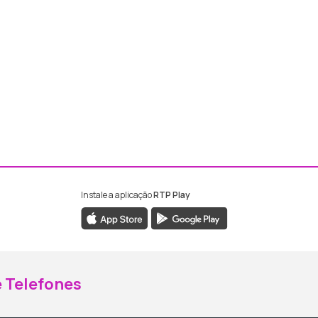
Instale a aplicação
RTP Play
ebook da RTP Madeira
nstagram da RTP Madeira
 Telefones