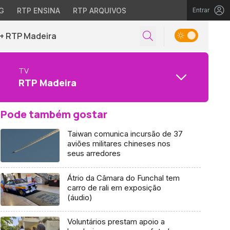
G
RTP ENSINA
RTP ARQUIVOS
Entrar
+ RTP Madeira
TV
RTP Madeira
Pode também gostar
Taiwan comunica incursão de 37
aviões militares chineses nos
seus arredores
Átrio da Câmara do Funchal tem
carro de rali em exposição
(áudio)
Voluntários prestam apoio a