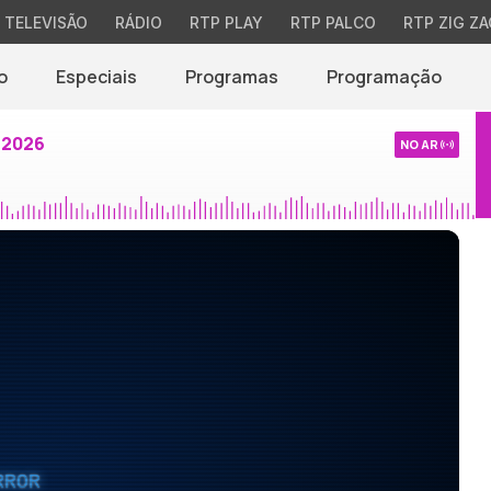
TELEVISÃO
RÁDIO
RTP PLAY
RTP PALCO
RTP ZIG ZA
o
Especiais
Programas
Programação
 2026
NO AR
RROR