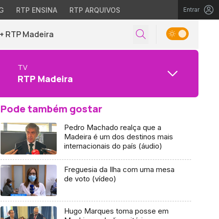
G
RTP ENSINA
RTP ARQUIVOS
Entrar
+ RTP Madeira
TV
RTP Madeira
Pode também gostar
Pedro Machado realça que a
Madeira é um dos destinos mais
internacionais do país (áudio)
Freguesia da Ilha com uma mesa
de voto (vídeo)
Hugo Marques toma posse em