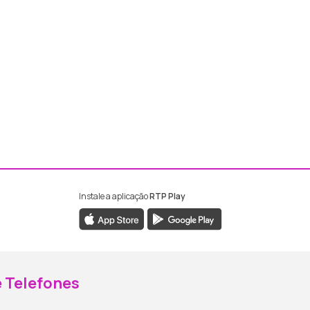
Instale a aplicação
RTP Play
ebook da RTP Madeira
nstagram da RTP Madeira
 Telefones