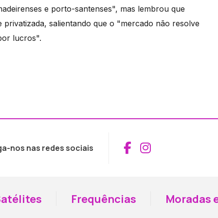
madeirenses e porto-santenses", mas lembrou que
te privatizada, salientando que o "mercado não resolve
por lucros".
Aceder ao Fac
Aceder ao I
ga-nos nas redes sociais
atélites
Frequências
Moradas e