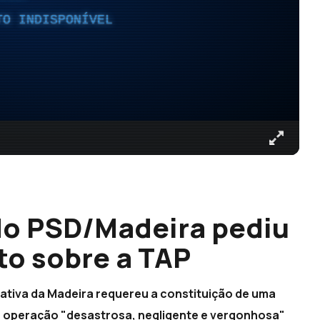
TO INDISPONÍVEL
do PSD/Madeira pediu
to sobre a TAP
ativa da Madeira requereu a constituição de uma
a operação "desastrosa, negligente e vergonhosa"