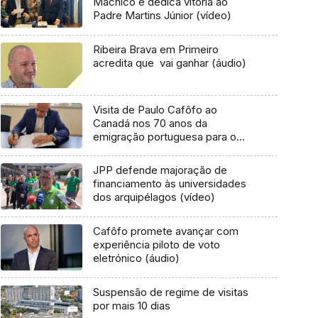
Machico e dedica vitória ao
Padre Martins Júnior (vídeo)
Ribeira Brava em Primeiro
acredita que vai ganhar (áudio)
Visita de Paulo Cafôfo ao
Canadá nos 70 anos da
emigração portuguesa para o
país
JPP defende majoração de
financiamento às universidades
dos arquipélagos (vídeo)
Cafôfo promete avançar com
experiência piloto de voto
eletrónico (áudio)
Suspensão de regime de visitas
por mais 10 dias