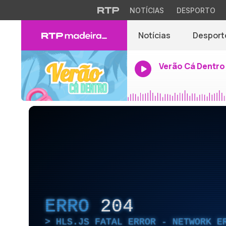
NOTÍCIAS
DESPORTO
Notícias
Desport
Verão Cá Dentro
ERRO
204
HLS.JS FATAL ERROR - NETWORK E