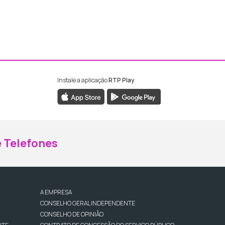
Instale a aplicação
RTP Play
ebook da RTP Madeira
nstagram da RTP Madeira
 Telefones
A EMPRESA
CONSELHO GERAL INDEPENDENTE
CONSELHO DE OPINIÃO