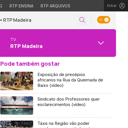
G
RTP ENSINA
RTP ARQUIVOS
Entrar
+ RTP Madeira
TV
RTP Madeira
Pode também gostar
Exposição de presépios
africanos na Rua da Queimada de
Baixo (vídeo)
Sindicato dos Professores quer
esclarecimentos (vídeo)
Táxis na Região vão poder