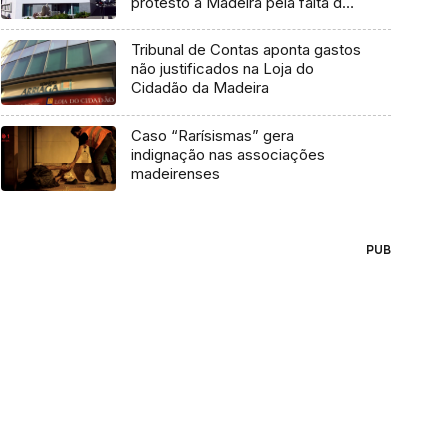
protesto à Madeira pela falta de
projetos concluídos
Tribunal de Contas aponta gastos
não justificados na Loja do
Cidadão da Madeira
Caso “Rarísismas” gera
indignação nas associações
madeirenses
PUB