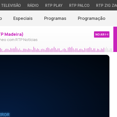
TELEVISÃO
RÁDIO
RTP PLAY
RTP PALCO
RTP ZIG ZA
o
Especiais
Programas
Programação
TP Madeira)
NO AR
neo com RTP Notícias
RROR