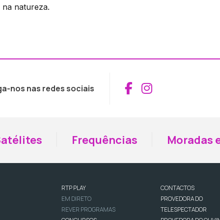
 na natureza.
Aceder ao Fac
Aceder ao I
ga-nos nas redes sociais
atélites
Frequências
Moradas e
RTP PLAY
CONTACTOS
EM DIRETO
PROVEDORA DO
REVER PROGRAMAS
TELESPECTADOR