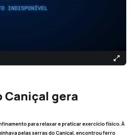
TO INDISPONÍVEL
o Caniçal gera
inamento para relaxar e praticar exercício físico. À
minhava pelas serras do Caniçal, encontrou ferro