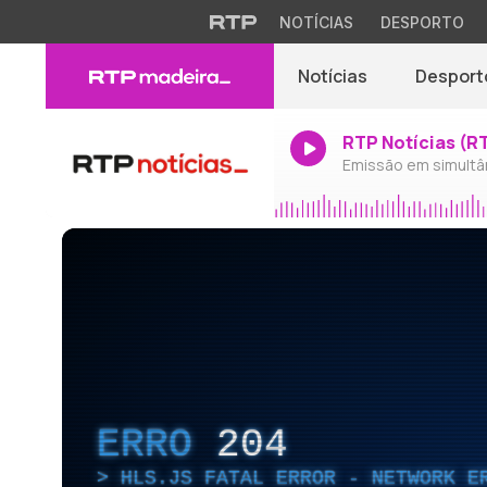
NOTÍCIAS
DESPORTO
Notícias
Desport
RTP Notícias (R
Emissão em simultâ
ERRO
204
HLS.JS FATAL ERROR - NETWORK E