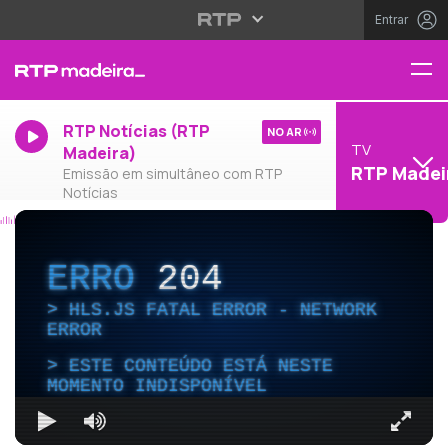
Entrar
RTP Notícias (RTP
NO AR
TV
Madeira)
RTP Madei
Emissão em simultâneo com RTP
Notícias
ERRO
204
HLS.JS FATAL ERROR - NETWORK
ERROR
ESTE CONTEÚDO ESTÁ NESTE
MOMENTO INDISPONÍVEL