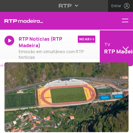
Entrar
RTP Notícias (RTP
NO AR
TV
Madeira)
RTP Madei
Emissão em simultâneo com RTP
Notícias