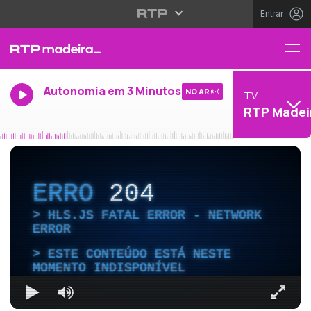
Entrar
Autonomia em 3 Minutos
NO AR
TV
RTP Madei
ERRO
204
HLS.JS FATAL ERROR - NETWORK
ERROR
ESTE CONTEÚDO ESTÁ NESTE
MOMENTO INDISPONÍVEL