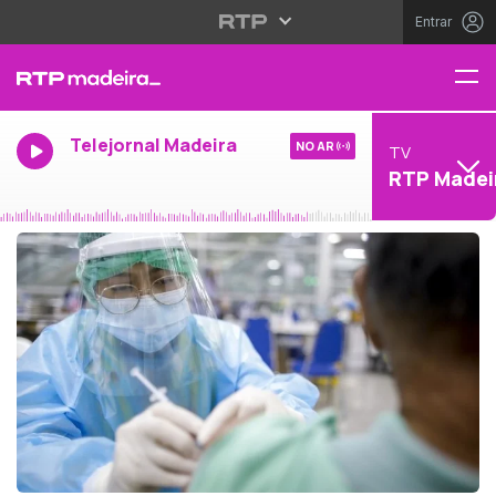
Entrar
Telejornal Madeira
NO AR
TV
RTP Madei