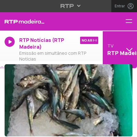
Entrar
RTP Notícias (RTP
NO AR
TV
Madeira)
RTP Madei
Emissão em simultâneo com RTP
Notícias