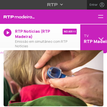
Entrar
RTP Notícias (RTP
NO AR
TV
Madeira)
RTP Madei
Emissão em simultâneo com RTP
Notícias