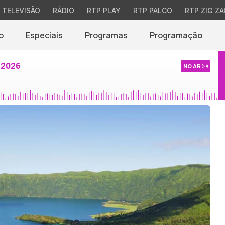
TELEVISÃO
RÁDIO
RTP PLAY
RTP PALCO
RTP ZIG ZA
o
Especiais
Programas
Programação
 2026
NO AR