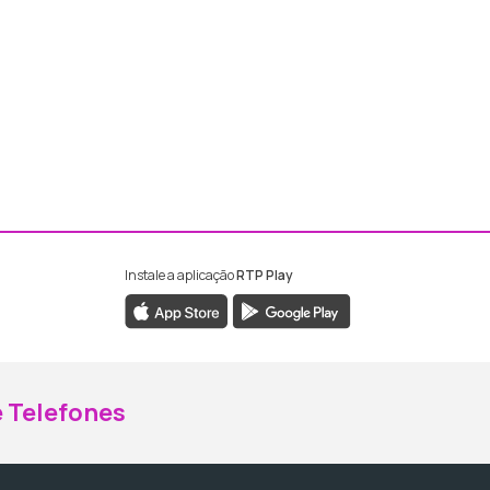
Instale a aplicação
RTP Play
ebook da RTP Madeira
nstagram da RTP Madeira
 Telefones