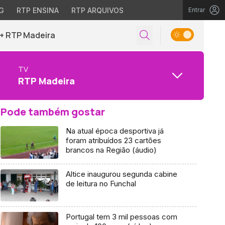
G
RTP ENSINA
RTP ARQUIVOS
Entrar
+ RTP Madeira
TV
RTP Madeira
Pode também gostar
Na atual época desportiva já
foram atribuídos 23 cartões
brancos na Região (áudio)
Altice inaugurou segunda cabine
de leitura no Funchal
Portugal tem 3 mil pessoas com