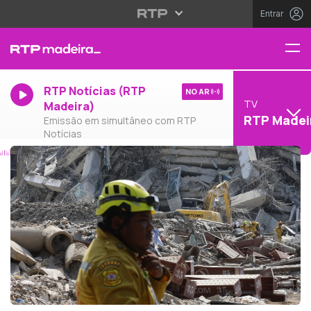
Entrar
RTP Notícias (RTP
NO AR
TV
Madeira)
RTP Madei
Emissão em simultâneo com RTP
Notícias