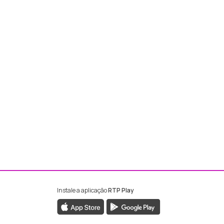
Instale a aplicação
RTP Play
ebook da RTP Madeira
nstagram da RTP Madeira