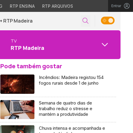
G
RTP ENSINA
RTP ARQUIVOS
Entrar
+ RTP Madeira
TV
RTP Madeira
Pode também gostar
Incêndios: Madeira registou 154
fogos rurais desde 1 de junho
Semana de quatro dias de
trabalho reduz o stresse e
mantém a produtividade
Chuva intensa e acompanhada e