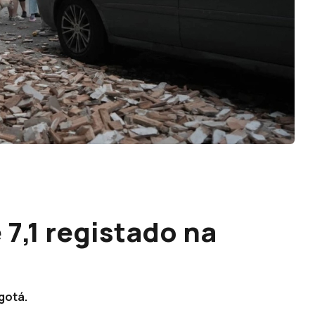
7,1 registado na
gotá.