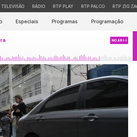
TELEVISÃO
RÁDIO
RTP PLAY
RTP PALCO
RTP ZIG ZA
o
Especiais
Programas
Programação
ira
NO AR