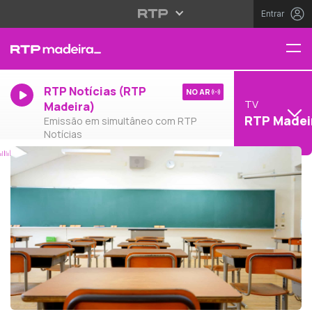
Entrar
RTP Notícias (RTP
NO AR
TV
Madeira)
RTP Madei
Emissão em simultâneo com RTP
Notícias