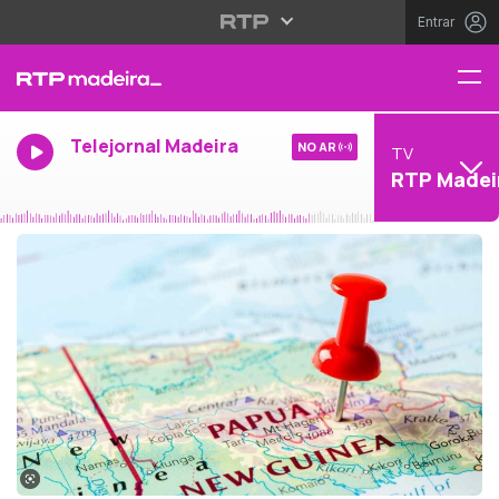
Entrar
Telejornal Madeira
NO AR
TV
RTP Madei