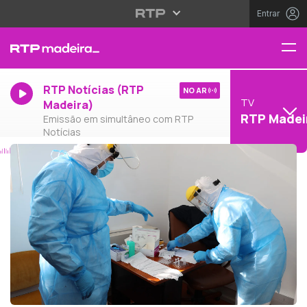
Entrar
RTP Notícias (RTP
NO AR
TV
Madeira)
RTP Madei
Emissão em simultâneo com RTP
Notícias