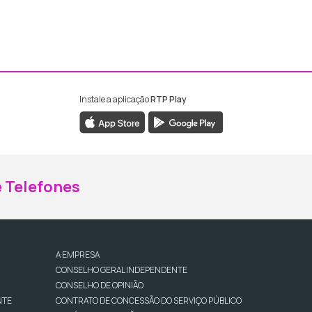
Instale a aplicação
RTP Play
ebook da RTP Madeira
nstagram da RTP Madeira
 Telefones
A EMPRESA
CONSELHO GERAL INDEPENDENTE
CONSELHO DE OPINIÃO
NTE
CONTRATO DE CONCESSÃO DO SERVIÇO PÚBLICO