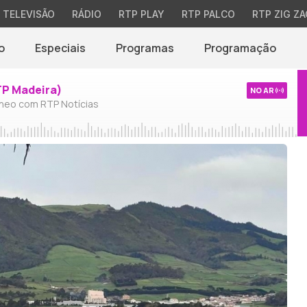
TELEVISÃO
RÁDIO
RTP PLAY
RTP PALCO
RTP ZIG ZA
o
Especiais
Programas
Programação
TP Madeira)
NO AR
neo com RTP Notícias