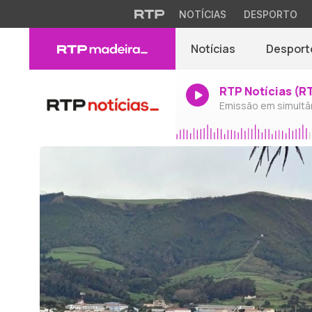
NOTÍCIAS
DESPORTO
Notícias
Desport
RTP Notícias (R
Emissão em simultâ