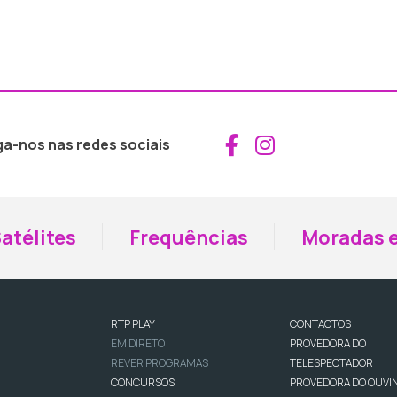
Aceder ao Fac
Aceder ao I
ga-nos nas redes sociais
atélites
Frequências
Moradas e
RTP PLAY
CONTACTOS
EM DIRETO
PROVEDORA DO
REVER PROGRAMAS
TELESPECTADOR
CONCURSOS
PROVEDORA DO OUVI