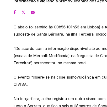
Informação e Vigilância Sismovulcânica dos Açore
O abalo foi sentido às 00h56 (01h56 em Lisboa) e t
sudoeste de Santa Bárbara, na ilha Terceira, indic
“De acordo com a informação disponível até ao mom
(escala de Mercalli Modificada) na freguesia de Ci
Terceira)”, acrescentou na mesma notai.
O evento “insere-se na crise sismovulcânica em cur
CIVISA.
Na terça-feira, a ilha registou um outro sismo com
junto a Serreta, que fica a seis quilómetros de San