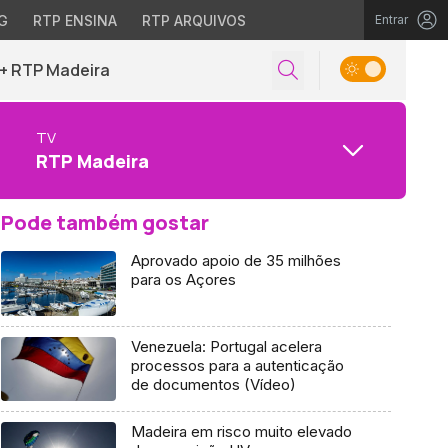
G
RTP ENSINA
RTP ARQUIVOS
Entrar
+ RTP Madeira
TV
RTP Madeira
Pode também gostar
Aprovado apoio de 35 milhões
para os Açores
Venezuela: Portugal acelera
processos para a autenticação
de documentos (Vídeo)
Madeira em risco muito elevado