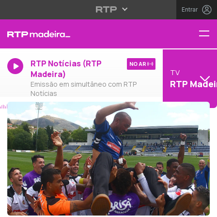
Entrar
RTP Notícias (RTP
NO AR
TV
Madeira)
RTP Madei
Emissão em simultâneo com RTP
Notícias