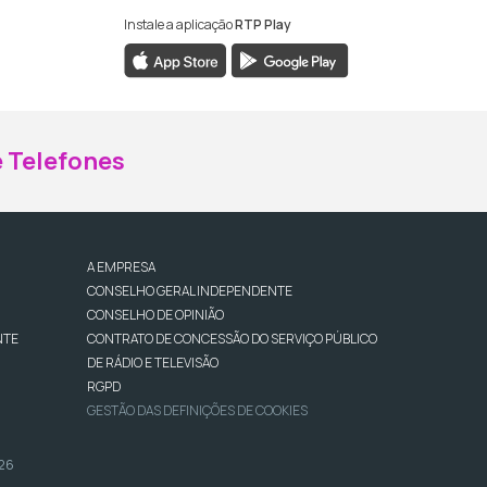
Instale a aplicação
RTP Play
ebook da RTP Madeira
nstagram da RTP Madeira
 Telefones
A EMPRESA
CONSELHO GERAL INDEPENDENTE
CONSELHO DE OPINIÃO
NTE
CONTRATO DE CONCESSÃO DO SERVIÇO PÚBLICO
DE RÁDIO E TELEVISÃO
RGPD
GESTÃO DAS DEFINIÇÕES DE COOKIES
026