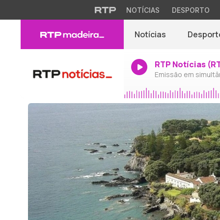
NOTÍCIAS
DESPORTO
Notícias
Desport
RTP Notícias (R
Emissão em simultâ