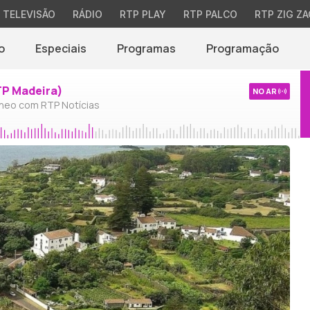
TELEVISÃO
RÁDIO
RTP PLAY
RTP PALCO
RTP ZIG ZA
o
Especiais
Programas
Programação
TP Madeira)
NO AR
neo com RTP Notícias