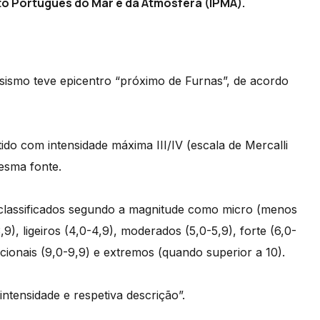
tuto Português do Mar e da Atmosfera (IPMA).
 sismo teve epicentro “próximo de Furnas”, de acordo
ido com intensidade máxima III/IV (escala de Mercalli
esma fonte.
 classificados segundo a magnitude como micro (menos
9), ligeiros (4,0-4,9), moderados (5,0-5,9), forte (6,0-
ecionais (9,0-9,9) e extremos (quando superior a 10).
ntensidade e respetiva descrição”.