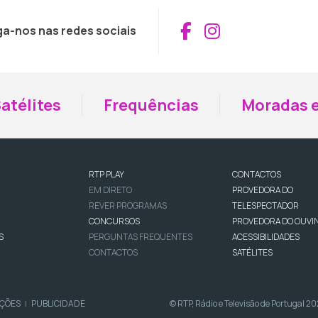
Aceder ao Fac
Aceder ao I
ga-nos nas redes sociais
atélites
Frequências
Moradas e
RTP PLAY
CONTACTOS
EM DIRETO
PROVEDORA DO
REVER PROGRAMAS
TELESPECTADOR
CONCURSOS
PROVEDORA DO OUVI
S
PERGUNTAS FREQUENTES
ACESSIBILIDADES
CONTACTOS
SATÉLITES
IÇÕES
PUBLICIDADE
© RTP, Rádio e Televisão de Portugal 2
|