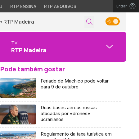
G
RTP ENSINA
RTP ARQUIVOS
Entrar
+ RTP Madeira
TV
RTP Madeira
Pode também gostar
Feriado de Machico pode voltar
para 9 de outubro
Duas bases aéreas russas
atacadas por «drones»
ucranianos
Regulamento da taxa turística em