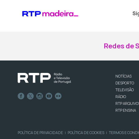
Si
Redes de S
NOTÍCIAS
DESPORTO
TELEVISÃO
RÁDIO
RTP ARQUIVO
RTP ENSINA
POLÍTICA DE PRIVACIDADE
POLÍTICA DE COOKIES
TERMOS E COND
|
|