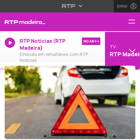
Entrar
RTP Notícias (RTP
NO AR
TV
Madeira)
RTP Madei
Emissão em simultâneo com RTP
Notícias