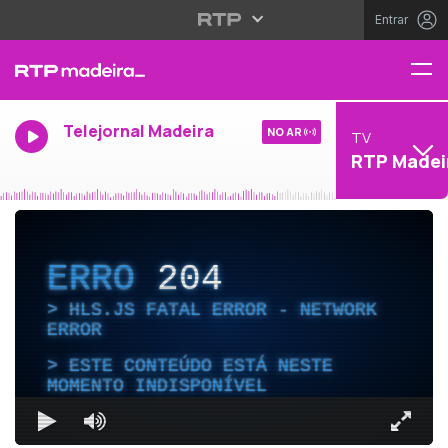
Entrar
Telejornal Madeira
NO AR
TV
RTP Madei
ERRO
204
HLS.JS FATAL ERROR - NETWORK
ERROR
ESTE CONTEÚDO ESTÁ NESTE
MOMENTO INDISPONÍVEL