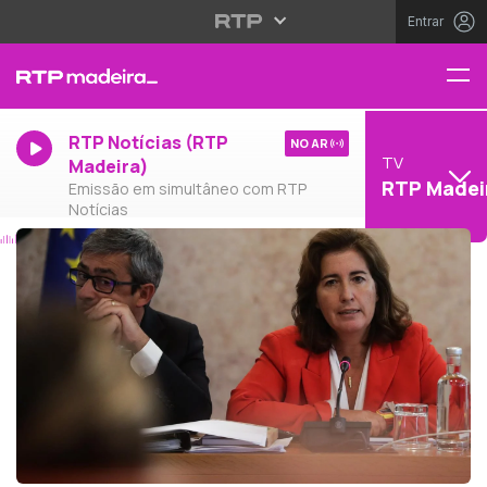
Entrar
RTP Notícias (RTP
NO AR
TV
Madeira)
RTP Madei
Emissão em simultâneo com RTP
Notícias