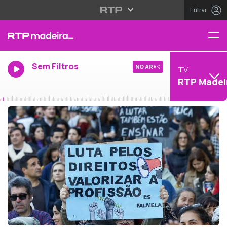
Entrar
Sem Filtros
NO AR
TV
RTP Madei