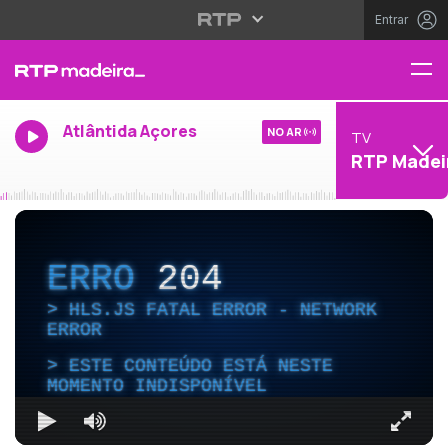
Entrar
Atlântida Açores
NO AR
TV
RTP Madei
ERRO
204
HLS.JS FATAL ERROR - NETWORK
ERROR
ESTE CONTEÚDO ESTÁ NESTE
MOMENTO INDISPONÍVEL