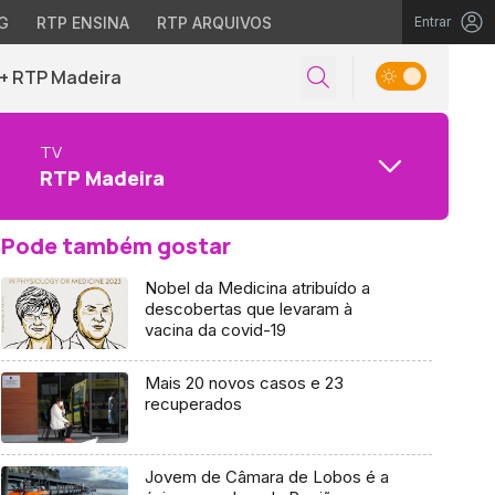
G
RTP ENSINA
RTP ARQUIVOS
Entrar
+ RTP Madeira
TV
RTP Madeira
Pode também gostar
Nobel da Medicina atribuído a
descobertas que levaram à
vacina da covid-19
Mais 20 novos casos e 23
recuperados
Jovem de Câmara de Lobos é a