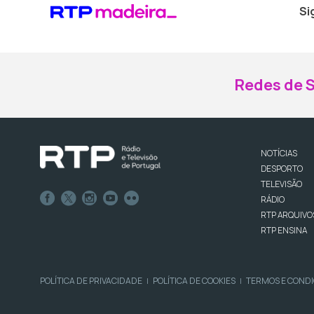
Si
Redes de S
NOTÍCIAS
DESPORTO
TELEVISÃO
RÁDIO
RTP ARQUIVO
RTP ENSINA
POLÍTICA DE PRIVACIDADE
POLÍTICA DE COOKIES
TERMOS E COND
|
|