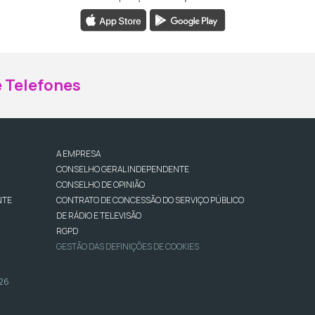
ebook da RTP Madeira
nstagram da RTP Madeira
 Telefones
A EMPRESA
CONSELHO GERAL INDEPENDENTE
CONSELHO DE OPINIÃO
NTE
CONTRATO DE CONCESSÃO DO SERVIÇO PÚBLICO
DE RÁDIO E TELEVISÃO
RGPD
GESTÃO DAS DEFINIÇÕES DE COOKIES
026