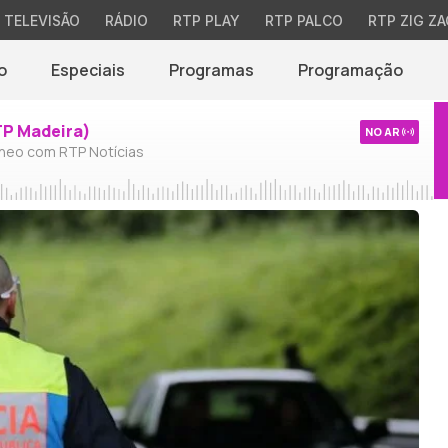
TELEVISÃO
RÁDIO
RTP PLAY
RTP PALCO
RTP ZIG ZA
o
Especiais
Programas
Programação
TP Madeira)
NO AR
neo com RTP Notícias