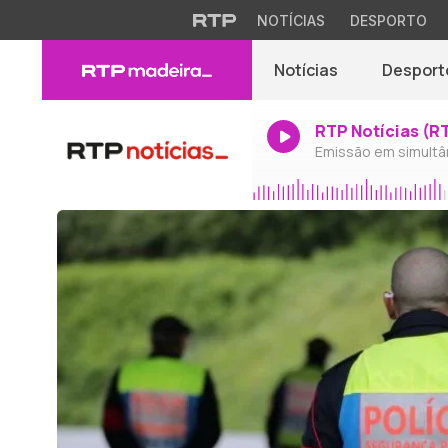
NOTÍCIAS
DESPORTO
Notícias
Desport
RTP Notícias (R
Emissão em simultâ