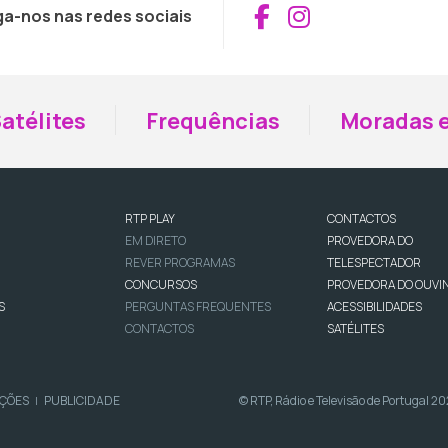
Aceder ao Fac
Aceder ao I
ga-nos nas redes sociais
atélites
Frequências
Moradas e
RTP PLAY
CONTACTOS
EM DIRETO
PROVEDORA DO
REVER PROGRAMAS
TELESPECTADOR
CONCURSOS
PROVEDORA DO OUVI
S
PERGUNTAS FREQUENTES
ACESSIBILIDADES
CONTACTOS
SATÉLITES
IÇÕES
PUBLICIDADE
© RTP, Rádio e Televisão de Portugal 2
|