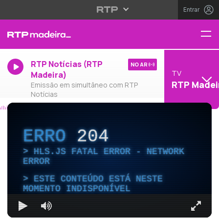
Entrar
RTP Notícias (RTP
NO AR
TV
Madeira)
RTP Madei
Emissão em simultâneo com RTP
Notícias
ERRO
204
HLS.JS FATAL ERROR - NETWORK
ERROR
ESTE CONTEÚDO ESTÁ NESTE
MOMENTO INDISPONÍVEL