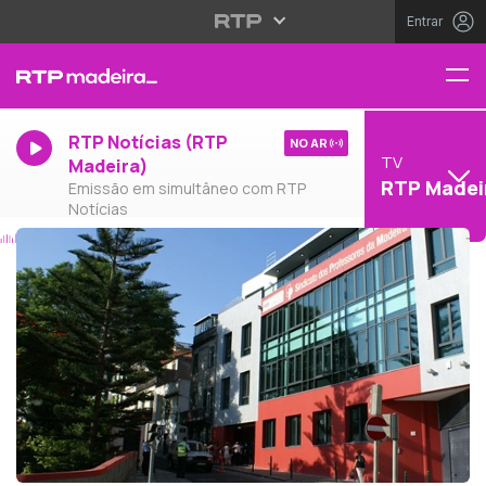
Entrar
RTP Notícias (RTP
NO AR
TV
Madeira)
RTP Madei
Emissão em simultâneo com RTP
Notícias