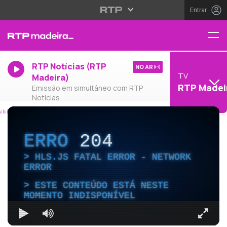
Entrar
RTP Notícias (RTP
NO AR
TV
Madeira)
RTP Madei
Emissão em simultâneo com RTP
Notícias
ERRO
204
HLS.JS FATAL ERROR - NETWORK
ERROR
ESTE CONTEÚDO ESTÁ NESTE
MOMENTO INDISPONÍVEL