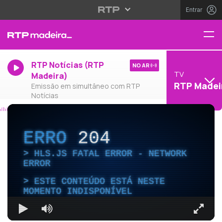
Entrar
RTP Notícias (RTP
NO AR
TV
Madeira)
RTP Madei
Emissão em simultâneo com RTP
Notícias
ERRO
204
HLS.JS FATAL ERROR - NETWORK
ERROR
ESTE CONTEÚDO ESTÁ NESTE
MOMENTO INDISPONÍVEL