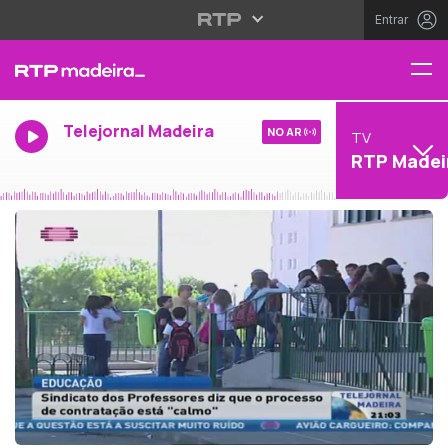
Entrar
Telejornal Madeira
NO AR
TV
RTP Madei