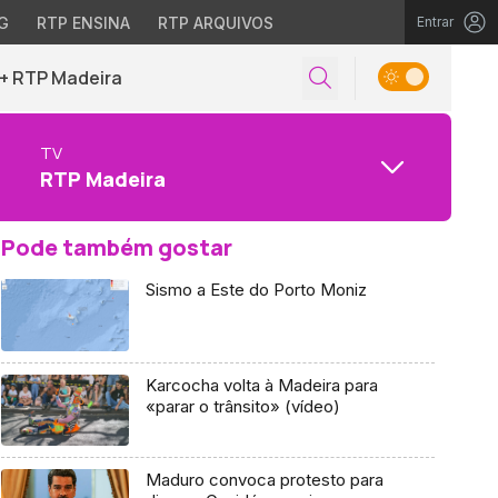
G
RTP ENSINA
RTP ARQUIVOS
Entrar
+ RTP Madeira
TV
RTP Madeira
Pode também gostar
Sismo a Este do Porto Moniz
Karcocha volta à Madeira para
«parar o trânsito» (vídeo)
Maduro convoca protesto para