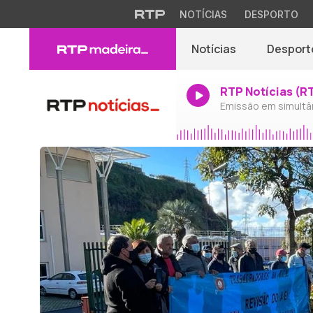
NOTÍCIAS
DESPORTO
Notícias
Desport
RTP Notícias (R
Emissão em simultâ