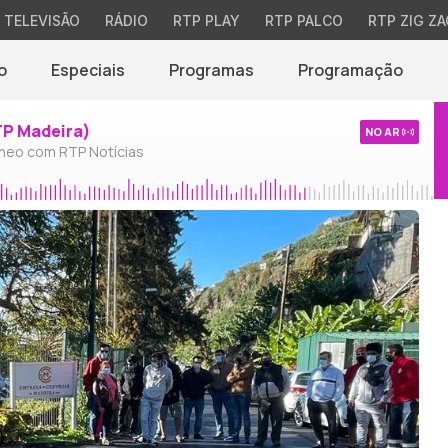
TELEVISÃO
RÁDIO
RTP PLAY
RTP PALCO
RTP ZIG ZA
o
Especiais
Programas
Programação
TP Madeira)
NO AR
neo com RTP Notícias