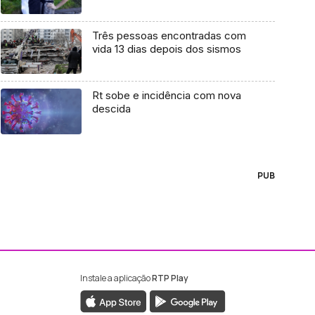
Três pessoas encontradas com
vida 13 dias depois dos sismos
Rt sobe e incidência com nova
descida
PUB
Instale a aplicação
RTP Play
ebook da RTP Madeira
nstagram da RTP Madeira