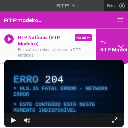
Entrar
RTP Notícias (RTP
NO AR
TV
Madeira)
RTP Madei
Emissão em simultâneo com RTP
Notícias
ERRO
204
HLS.JS FATAL ERROR - NETWORK
ERROR
ESTE CONTEÚDO ESTÁ NESTE
MOMENTO INDISPONÍVEL