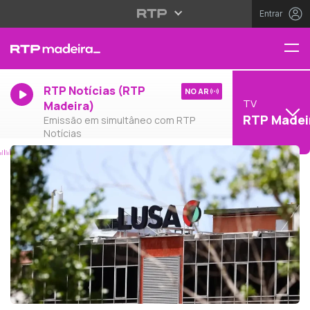
Entrar
RTP Notícias (RTP
NO AR
TV
Madeira)
RTP Madei
Emissão em simultâneo com RTP
Notícias