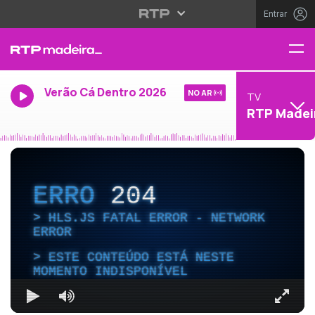
Entrar
Verão Cá Dentro 2026
NO AR
TV
RTP Madei
ERRO
204
HLS.JS FATAL ERROR - NETWORK
ERROR
ESTE CONTEÚDO ESTÁ NESTE
MOMENTO INDISPONÍVEL