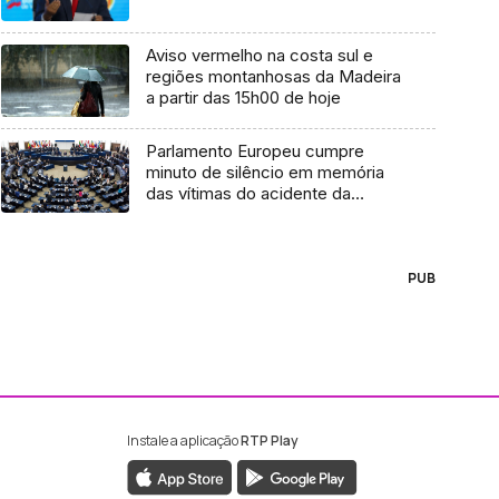
Aviso vermelho na costa sul e
regiões montanhosas da Madeira
a partir das 15h00 de hoje
Parlamento Europeu cumpre
minuto de silêncio em memória
das vítimas do acidente da
Madeira
PUB
Instale a aplicação
RTP Play
ebook da RTP Madeira
nstagram da RTP Madeira