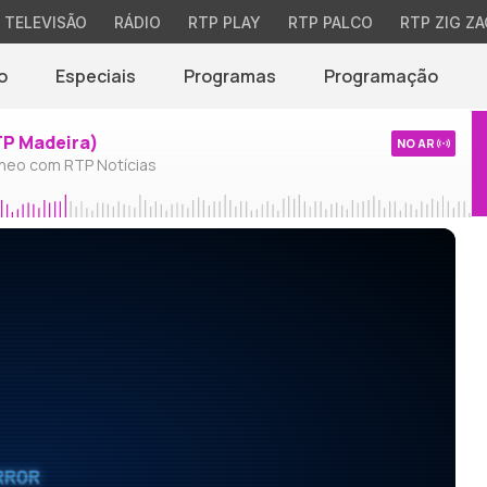
TELEVISÃO
RÁDIO
RTP PLAY
RTP PALCO
RTP ZIG ZA
o
Especiais
Programas
Programação
TP Madeira)
NO AR
neo com RTP Notícias
RROR