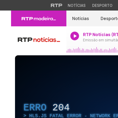
NOTÍCIAS
DESPORTO
Notícias
Desport
RTP Notícias (R
Emissão em simultâ
ERRO
204
HLS.JS FATAL ERROR - NETWORK E