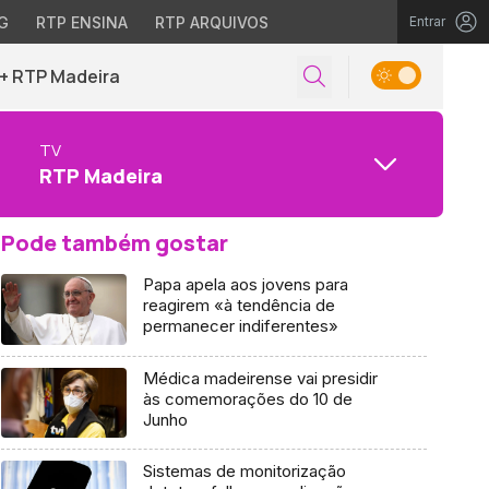
G
RTP ENSINA
RTP ARQUIVOS
Entrar
+ RTP Madeira
TV
RTP Madeira
Pode também gostar
Papa apela aos jovens para
reagirem «à tendência de
permanecer indiferentes»
Médica madeirense vai presidir
às comemorações do 10 de
Junho
Sistemas de monitorização