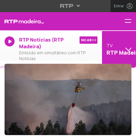
Entrar
RTP Notícias (RTP
NO AR
TV
Madeira)
RTP Madei
Emissão em simultâneo com RTP
Notícias