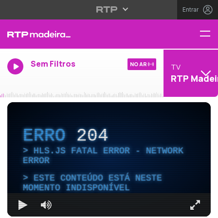
Entrar
Sem Filtros
NO AR
TV
RTP Madei
ERRO
204
HLS.JS FATAL ERROR - NETWORK
ERROR
ESTE CONTEÚDO ESTÁ NESTE
MOMENTO INDISPONÍVEL