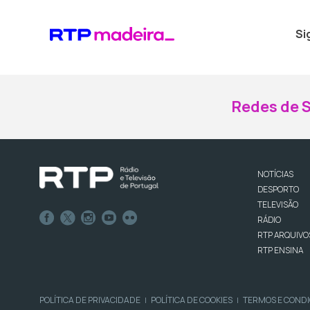
Si
Redes de S
NOTÍCIAS
DESPORTO
TELEVISÃO
RÁDIO
RTP ARQUIVO
RTP ENSINA
POLÍTICA DE PRIVACIDADE
POLÍTICA DE COOKIES
TERMOS E COND
|
|