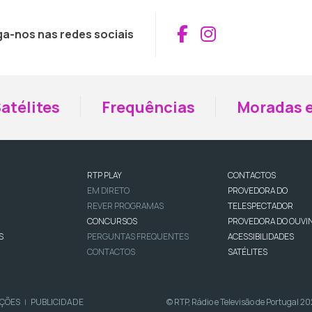
Aceder ao Fac
Aceder ao I
ga-nos nas redes sociais
atélites
Frequências
Moradas e
RTP PLAY
CONTACTOS
EM DIRETO
PROVEDORA DO
REVER PROGRAMAS
TELESPECTADOR
CONCURSOS
PROVEDORA DO OUVI
S
PERGUNTAS FREQUENTES
ACESSIBILIDADES
CONTACTOS
SATÉLITES
IÇÕES
PUBLICIDADE
© RTP, Rádio e Televisão de Portugal 2
|