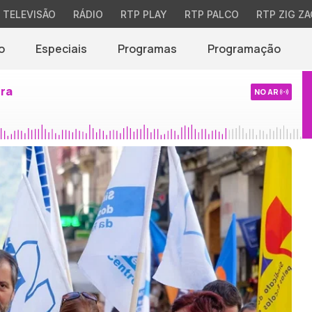
TELEVISÃO
RÁDIO
RTP PLAY
RTP PALCO
RTP ZIG ZA
o
Especiais
Programas
Programação
ira
NO AR