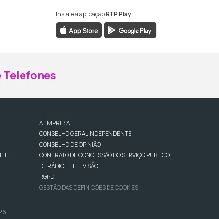
Instale a aplicação
RTP Play
ebook da RTP Madeira
nstagram da RTP Madeira
 Telefones
A EMPRESA
CONSELHO GERAL INDEPENDENTE
CONSELHO DE OPINIÃO
NTE
CONTRATO DE CONCESSÃO DO SERVIÇO PÚBLICO
DE RÁDIO E TELEVISÃO
RGPD
GESTÃO DAS DEFINIÇÕES DE COOKIES
026