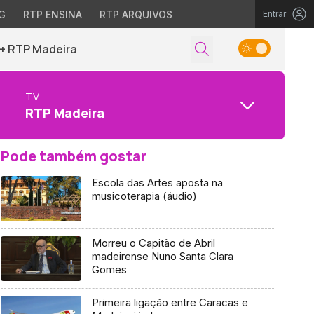
G
RTP ENSINA
RTP ARQUIVOS
Entrar
+ RTP Madeira
TV
RTP Madeira
Pode também gostar
Escola das Artes aposta na
musicoterapia (áudio)
Morreu o Capitão de Abril
madeirense Nuno Santa Clara
Gomes
Primeira ligação entre Caracas e