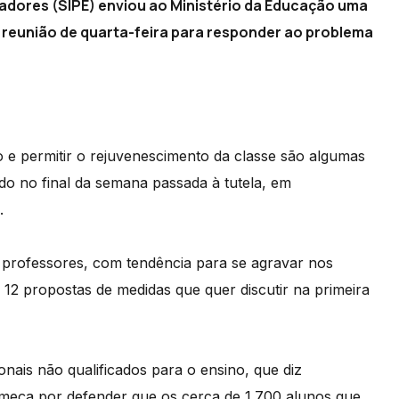
adores (SIPE) enviou ao Ministério da Educação uma
a reunião de quarta-feira para responder ao problema
o e permitir o rejuvenescimento da classe são algumas
o no final da semana passada à tutela, em
.
 professores, com tendência para se agravar nos
 12 propostas de medidas que quer discutir na primeira
onais não qualificados para o ensino, que diz
omeça por defender que os cerca de 1.700 alunos que