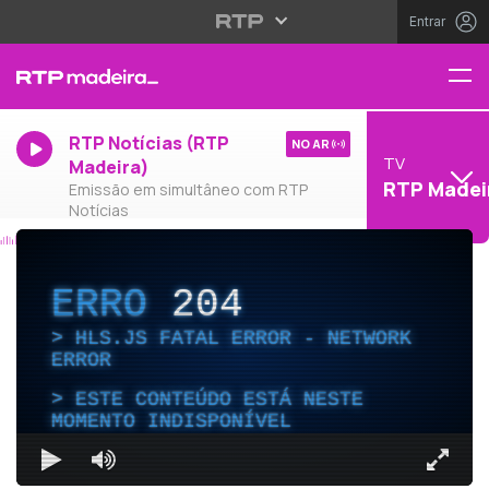
Entrar
RTP Notícias (RTP
NO AR
TV
Madeira)
RTP Madei
Emissão em simultâneo com RTP
Notícias
ERRO
204
HLS.JS FATAL ERROR - NETWORK
ERROR
ESTE CONTEÚDO ESTÁ NESTE
MOMENTO INDISPONÍVEL