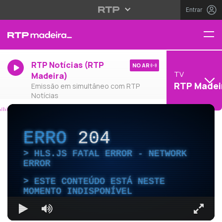
Entrar
RTP Notícias (RTP
NO AR
TV
Madeira)
RTP Madei
Emissão em simultâneo com RTP
Notícias
ERRO
204
HLS.JS FATAL ERROR - NETWORK
ERROR
ESTE CONTEÚDO ESTÁ NESTE
MOMENTO INDISPONÍVEL