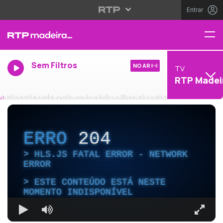
Entrar
Sem Filtros
NO AR
TV
RTP Madei
ERRO
204
HLS.JS FATAL ERROR - NETWORK
ERROR
ESTE CONTEÚDO ESTÁ NESTE
MOMENTO INDISPONÍVEL