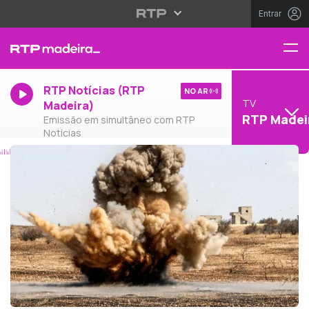
Entrar
RTP Notícias (RTP
NO AR
TV
Madeira)
RTP Madei
Emissão em simultâneo com RTP
Notícias