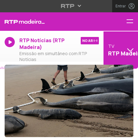
Entrar
RTP Notícias (RTP
NO AR
TV
Madeira)
RTP Madei
Emissão em simultâneo com RTP
Notícias