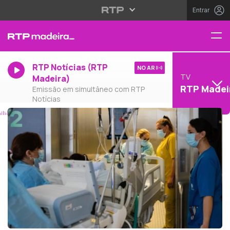
Entrar
RTP Notícias (RTP
NO AR
TV
Madeira)
RTP Madei
Emissão em simultâneo com RTP
Notícias