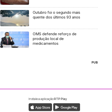
Outubro foi o segundo mais
quente dos últimos 93 anos
OMS defende reforço de
produção local de
medicamentos
PUB
Instale a aplicação
RTP Play
ebook da RTP Madeira
nstagram da RTP Madeira