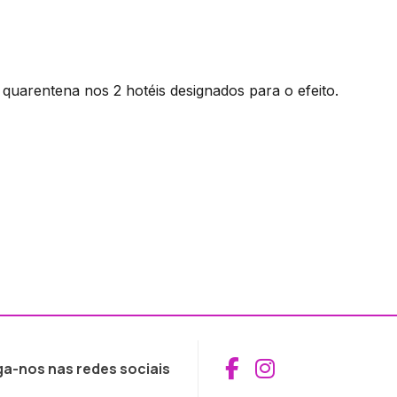
uarentena nos 2 hotéis designados para o efeito.
Aceder ao Fac
Aceder ao I
ga-nos nas redes sociais