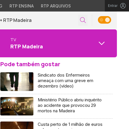
G
RTP ENSINA
RTP ARQUIVOS
Entrar
+ RTP Madeira
TV
RTP Madeira
Pode também gostar
Sindicato dos Enfermeiros
ameaça com uma greve em
dezembro (vídeo)
Ministério Público abriu inquérito
ao acidente que provocou 29
mortos na Madeira
Custa perto de 1 milhão de euros