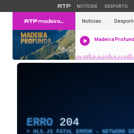
NOTÍCIAS
DESPORTO
Notícias
Desport
Madeira Profun
ERRO
204
HLS.JS FATAL ERROR - NETWORK E