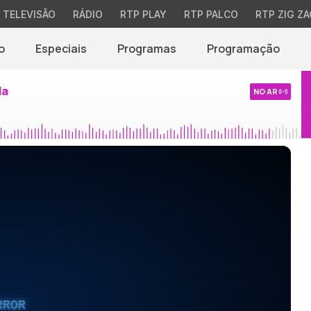
TELEVISÃO
RÁDIO
RTP PLAY
RTP PALCO
RTP ZIG ZA
o
Especiais
Programas
Programação
da
NO AR
RROR