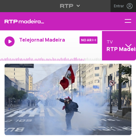
Entrar
Telejornal Madeira
NO AR
TV
RTP Madei