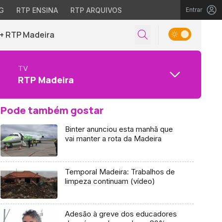
G
RTP ENSINA
RTP ARQUIVOS
Entrar
+ RTP Madeira
TV
RTP Madeira
Pode também gostar
Binter anunciou esta manhã que
vai manter a rota da Madeira
Temporal Madeira: Trabalhos de
limpeza continuam (vídeo)
Adesão à greve dos educadores