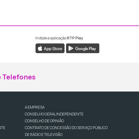
Instale a aplicação
RTP Play
ebook da RTP Madeira
nstagram da RTP Madeira
 Telefones
A EMPRESA
CONSELHO GERAL INDEPENDENTE
CONSELHO DE OPINIÃO
NTE
CONTRATO DE CONCESSÃO DO SERVIÇO PÚBLICO
DE RÁDIO E TELEVISÃO