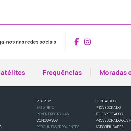
Aceder ao Fac
Aceder ao I
ga-nos nas redes sociais
atélites
Frequências
Moradas e
RTP PLAY
CONTACTOS
EM DIRETO
PROVEDORA DO
REVER PROGRAMAS
TELESPECTADOR
CONCURSOS
PROVEDORA DO OUVI
S
PERGUNTAS FREQUENTES
ACESSIBILIDADES