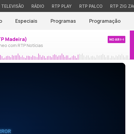
TELEVISÃO
RÁDIO
RTP PLAY
RTP PALCO
RTP ZIG ZA
o
Especiais
Programas
Programação
TP Madeira)
NO AR
neo com RTP Notícias
RROR