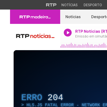
NOTÍCIAS
DESPORTO
Notícias
Desport
RTP Notícias (R
Emissão em simultâ
ERRO
204
HLS.JS FATAL ERROR - NETWORK E