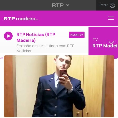
Entrar
RTP Notícias (RTP
NO AR
TV
Madeira)
RTP Madei
Emissão em simultâneo com RTP
Notícias